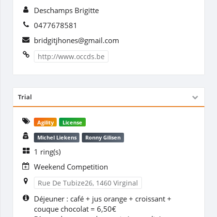
Deschamps Brigitte
0477678581
bridgitjhones@gmail.com
http://www.occds.be
Trial
Agility
License
Michel Liekens
Ronny Gilisen
1 ring(s)
Weekend Competition
Rue De Tubize26, 1460 Virginal
Déjeuner : café + jus orange + croissant +
couque chocolat = 6,50€